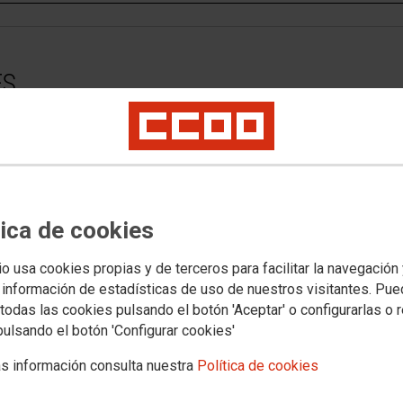
ES
web usa cookies para:
funcionar correctamente
ima, como qué páginas ha visitado la persona usuaria o cuánto tiempo ha
iempre relacionado con información de la organización de CCOO.
tica de cookies
os web de terceros con políticas de privacidad ajenas a la de CCOO que
io usa cookies propias y de terceros para facilitar la navegación
 información de estadísticas de uso de nuestros visitantes. Pu
todas las cookies pulsando el botón 'Aceptar' o configurarlas o 
etallada sobre qué son las cookies, qué tipo de cookies utiliza este si
pulsando el botón 'Configurar cookies'
ente la instalación de cookies de terceros.
s información consulta nuestra
Política de cookies
 web o las aplicaciones instalan en el navegador o en el dispositivo (sma