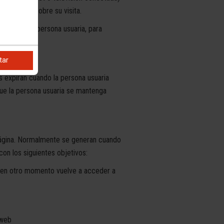
información sobre su visita.
reses de la persona usuaria, para
tar
 expiran cuando la persona usuaria
que la persona usuaria se mantenga
 página. Normalmente se generan cuando
 con los siguientes objetivos:
 y en otro momento vuelve a acceder a
 web